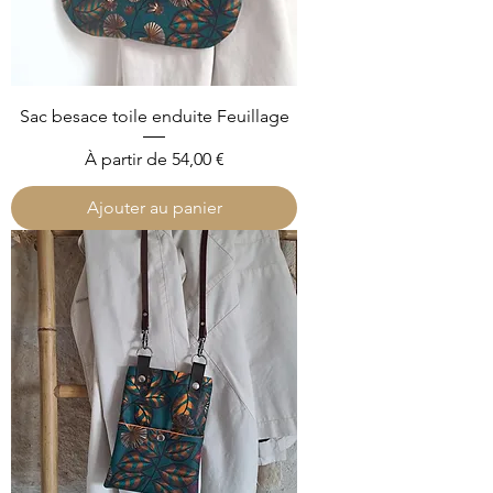
Sac besace toile enduite Feuillage
Prix promotionnel
À partir de
54,00 €
Ajouter au panier