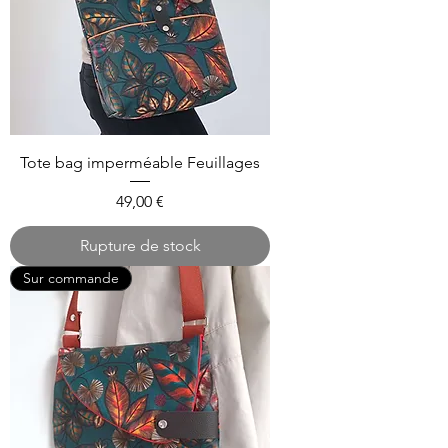
Tote bag imperméable Feuillages
Prix
49,00 €
Rupture de stock
Sur commande