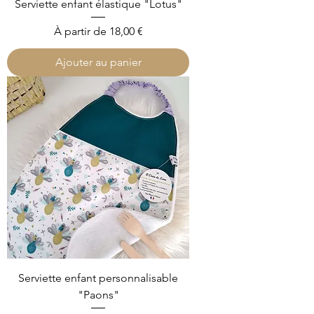
Serviette enfant élastique "Lotus"
Prix promotionnel
À partir de
18,00 €
Ajouter au panier
Serviette enfant personnalisable
"Paons"