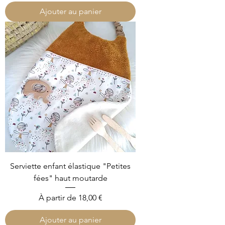
Ajouter au panier
Serviette enfant élastique "Petites
fées" haut moutarde
Prix promotionnel
À partir de
18,00 €
Ajouter au panier