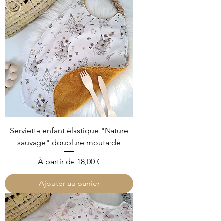
Serviette enfant élastique "Nature
sauvage" doublure moutarde
Prix promotionnel
À partir de
18,00 €
Ajouter au panier