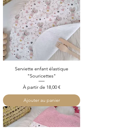
Serviette enfant élastique
"Souricettes"
Prix promotionnel
À partir de
18,00 €
Ajouter au panier