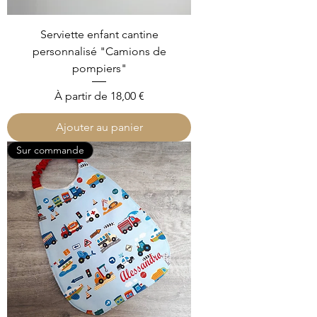
Serviette enfant cantine
personnalisé "Camions de
pompiers"
Prix promotionnel
À partir de
18,00 €
Ajouter au panier
Sur commande