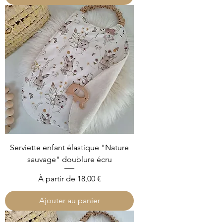
Serviette enfant élastique "Nature
sauvage" doublure écru
Prix promotionnel
À partir de
18,00 €
Ajouter au panier