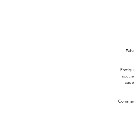
Fabr
Pratiqu
soucie
cade
Commande