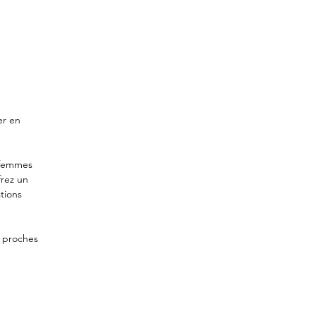
er en
s femmes
frez un
tions
s proches