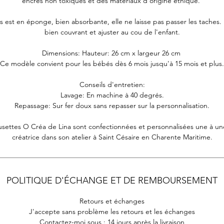
encres non toxiques et des matériaux d’origine éthique.
s est en éponge, bien absorbante, elle ne laisse pas passer les taches
bien couvrant et ajuster au cou de l'enfant.
Dimensions: Hauteur: 26 cm x largeur 26 cm
Ce modèle convient pour les bébés dès 6 mois jusqu'à 15 mois et plus.
Conseils d'entretien:
Lavage: En machine à 40 degrés.
Repassage: Sur fer doux sans repasser sur la personnalisation.
usettes O Créa de Lina sont confectionnées et personnalisées une à une
créatrice dans son atelier à Saint Césaire en Charente Maritime.
POLITIQUE D'ÉCHANGE ET DE REMBOURSEMENT
Retours et échanges
J'accepte sans problème les retours et les échanges
Contactez-moi sous : 14 jours après la livraison