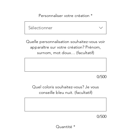
Facile à enfiler avec son élastique au cou il développe so
Personnaliser votre création
*
autonomie. Tient bien en place tout le long du repas.
Sélectionner
ersonnalisez ce joli bavoir avec le prénom de votre choi
adeau de naissance, de baptême ou d'anniversaire à offri
Quelle personnalisation souhaitez-vous voir
original et UNIQUE!
apparaître sur votre création? Prénom,
surnom, mot doux… (facultatif)
Disponible uniquement sur commande. Collection
Boho Flowers.
0/500
Quel coloris souhaitez-vous? Je vous
conseille bleu nuit. (facultatif)
0/500
Quantité
*