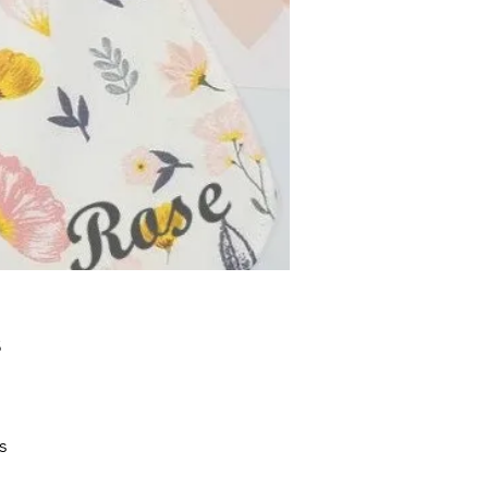
s
nel
s