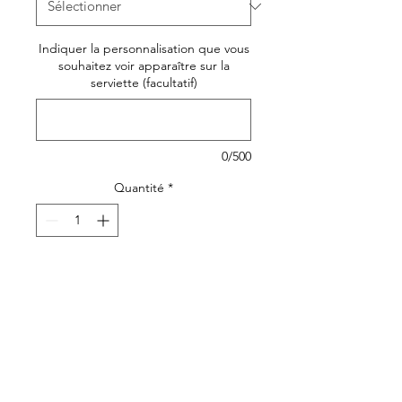
Indiquer la personnalisation que vous
souhaitez voir apparaître sur la
serviette (facultatif)
0/500
Quantité
*
Ajouter au panier
Un
adorable petit
bavoir
remplit de douceur
pour acccompagner votre
mini vers la diversification