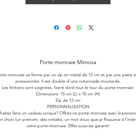
Porte-monnaie Mimosa
rte-monnaie se ferme par un zip en métal de 12 cm et par une patte e
pressionnée. Il est doublé d'une cotonnade moutarde.
Les finitions sont soignées, liseré doré tout le tour du porte-monnaie.
Dimensions: 15 cm (L) x 10 cm (H)
Zip de 12 cm
PERSONNALISATION
haitez faire un cadeau unique? Offrez ce porte-monnaie avec la personn
e choix (un prénom, des initiales, un mot doux que je floquerai à l'inté
votre porte-monnaie. Effet surprise garanti!