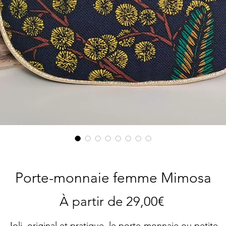
Porte-monnaie femme Mimosa
Prix
À partir de
29,00€
promotion
Joli, original et pratique, le porte-monnaie ou petite