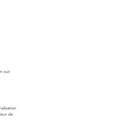
n cuir
alisation
rieur de