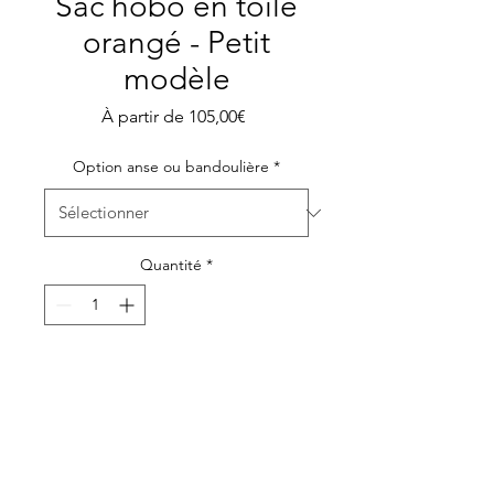
Sac hobo en toile
orangé - Petit
modèle
Prix
À partir de
105,00€
promotionnel
Option anse ou bandoulière
*
Quantité
*
Ajouter au panier
Sac hobo en toile orangé -
Sac fourre tout avec anse ou
bandoulière cuir réglable et