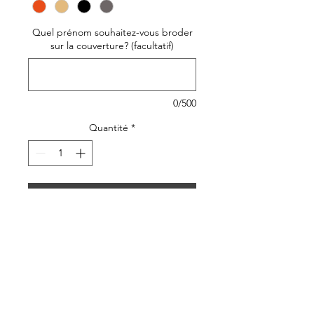
Quel prénom souhaitez-vous broder
sur la couverture? (facultatif)
0/500
Quantité
*
Ajouter au panier
Ultra douce, cette couverture
est l'accessoire indispensable
pour garder bébé bien au
chaud!
Envelopper bébé de douceur