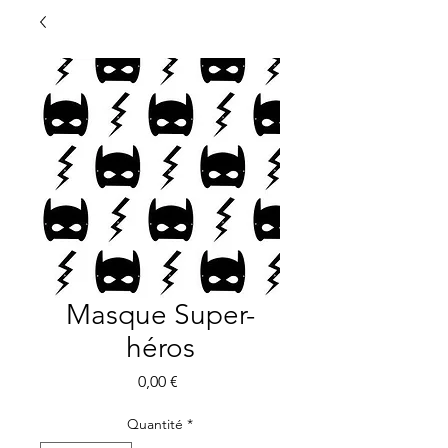
Masque Super-
héros
Prix
0,00 €
Quantité
*