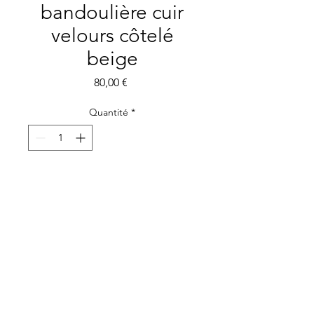
bandoulière cuir
velours côtelé
beige
Prix
80,00 €
Quantité
*
Ajouter au panier
Besace en velours côtelé
beige.
SAC BESACE