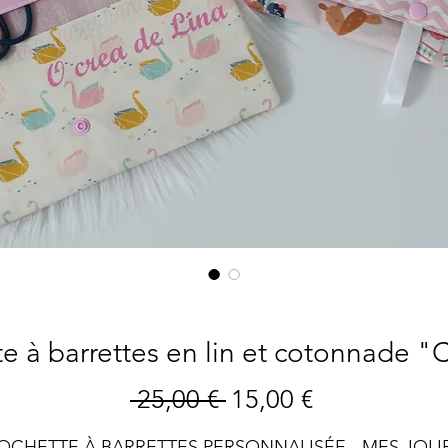
e à barrettes en lin et cotonnade 
Prix
Prix
 25,00 € 
15,00 €
original
promotionn
OCHETTE À BARRETTES PERSONNALISÉE - MES JOLI