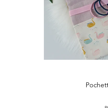
Pochett
P