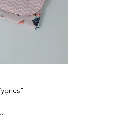
"Cygnes"
el
ES