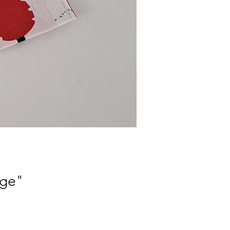
uge"
l