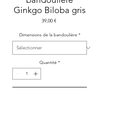
Ginkgo Biloba gris
Prix
39,00 €
Dimensions de la bandoulière
*
Quantité
*
Ajouter au panier
Grâce au
tissu enduit
de
cette
jolie pochette
bandoulière
, votre
smartphone sera bien