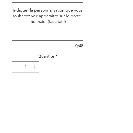
Indiquer la personnalisation que vous
souhaitez voir apparaitre sur le porte-
monnaie. (facultatif)
0/48
Quantité
*
Ajouter au panier
Un très joli porte-monnaie
femme coloré en toile pour
ranger votre monnaie, votre
essentiel maquillage, bijoux
ou autres effets personnels.