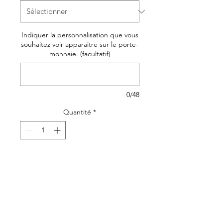
Indiquer la personnalisation que vous
souhaitez voir apparaitre sur le porte-
monnaie. (facultatif)
0/48
Quantité
*
Ajouter au panier
Joli, original et pratique, le
porte-monnaie ou petite
pochette en toile damier