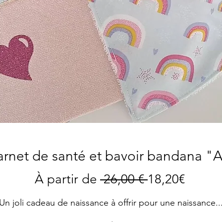
arnet de santé et bavoir bandana "Ar
Prix
Prix
À partir de
 26,00 € 
18,20€
original
promo
Un joli cadeau de naissance à offrir pour une naissance..