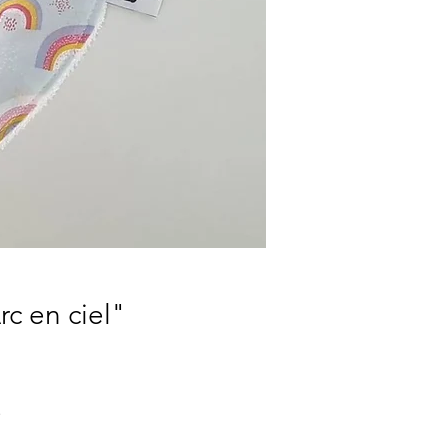
c en ciel"
tionnel
.