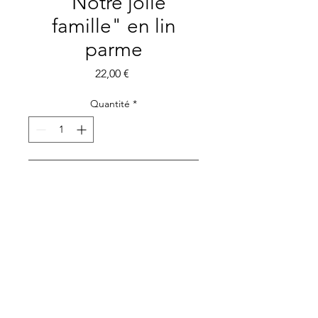
"Notre jolie
famille" en lin
parme
Prix
22,00 €
Quantité
*
Ajouter au panier
Etui pour livret de famille en
lin.
Elégant et intemporelle livret
de famille
Protège livret de famille personnalisé