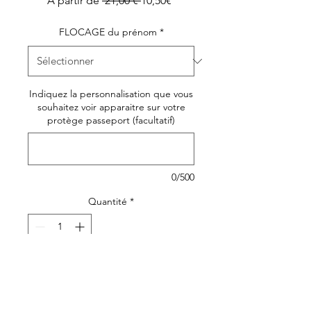
À partir de
 21,00 € 
10,50€
original
promotionnel
FLOCAGE du prénom
*
Indiquez la personnalisation que vous
souhaitez voir apparaitre sur votre
protège passeport (facultatif)
0/500
Quantité
*
Ajouter au panier
Protège passeport