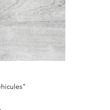
éhicules"
r