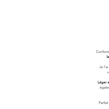
Confort
l
Je l'a
v
Léger e
égalem
Parfait