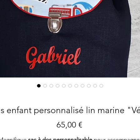
s enfant personnalisé lin marine "V
Prix
65,00 €
Magnifique
sac à dos personnalisable
pour accompagne