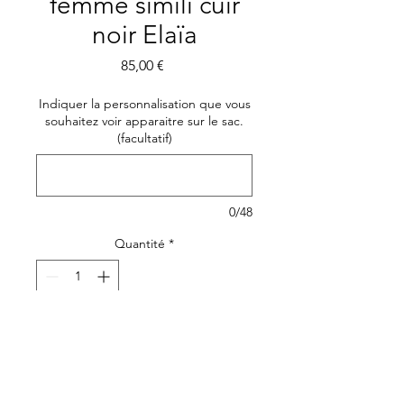
femme simili cuir
noir Elaïa
Prix
85,00 €
Indiquer la personnalisation que vous
souhaitez voir apparaitre sur le sac.
(facultatif)
0/48
Quantité
*
Ajouter au panier
Pièce incontournable du