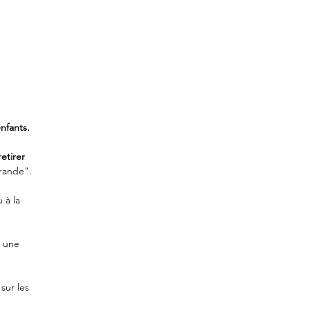
nfants.
retirer
rande".
 à la
t une
sur les