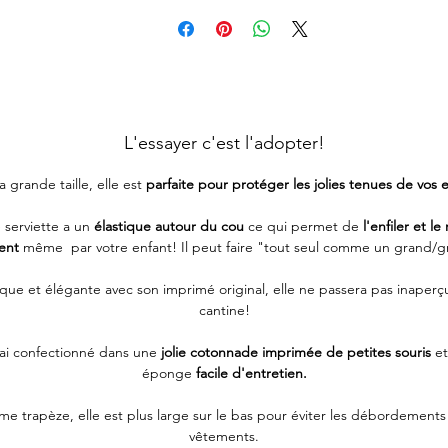
L'essayer c'est l'adopter!
 grande taille, elle est
parfaite pour protéger les jolies tenues de vos e
 serviette a un
élastique autour du cou
ce qui permet de
l'enfiler et le 
ment
même par votre enfant! Il peut faire "tout seul comme un grand/g
ique et élégante avec son imprimé original, elle ne passera pas inaperçu
cantine!
'ai confectionné dans une
jolie cotonnade imprimée de petites souris
e
éponge
facile d'entretien.
me trapèze, elle est plus large sur le bas pour éviter les débordements 
vêtements.