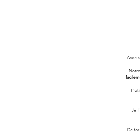
Avec sa
Notre
facile
Prat
Je l
De for