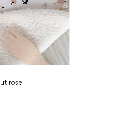
ut rose
nel