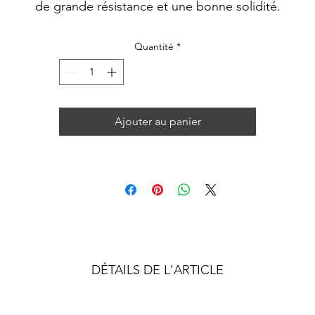
de grande résistance et une bonne solidité.
Disponibles si vous souhaitez un sac weekend.
Quantité
*
Le tissu n'est pas disponible à la vente seul.
Ajouter au panier
DÉTAILS DE L'ARTICLE