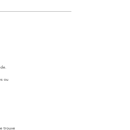
nde.
és ou
se trouve