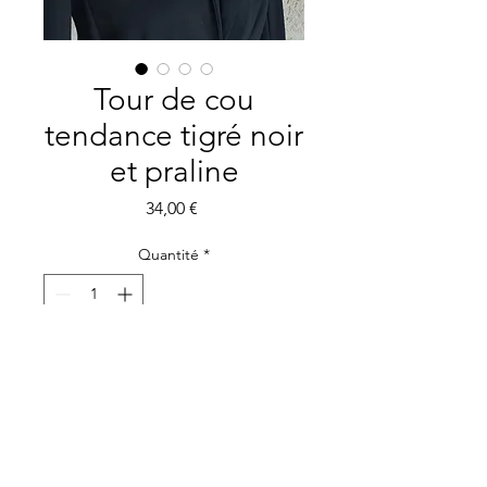
Tour de cou
tendance tigré noir
et praline
Prix
34,00 €
Quantité
*
Ajouter au panier
L'écharpe infinie tendance
tigré chic et élégante.