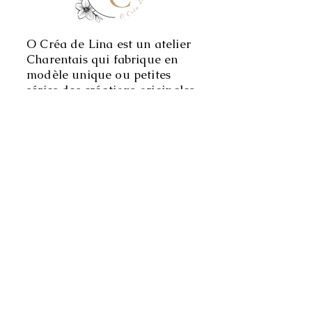
O Créa de Lina est un atelier
Charentais qui fabrique en
modèle unique ou petites
séries des créations originales
en privilégiant les matières
premières Françaises ou
Européennes.
CONTACT
O Créa de Lina
29 Chez Merlet
17770 Saint Césaire
Besoins de conseils personnalisés, n'hésitez pas à me
contacter!
Le plus simple via le tchat
o-crea-de-lina@outlook.fr
06 71 11 69 90