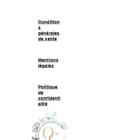
Condition
s
générales
de vente
Mentions
légales
Politique
de
confidenti
alité