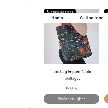
Rupture de stock
Home
Collections
Schnellansicht
Tote bag imperméable
Feuillages
Preis
49,00 €
Nicht verfügbar