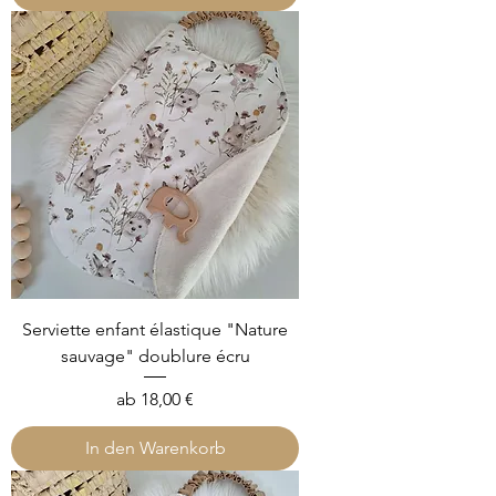
Serviette enfant élastique "Nature
sauvage" doublure écru
Sale-Preis
ab
18,00 €
In den Warenkorb