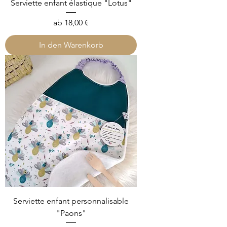
Serviette enfant élastique "Lotus"
Sale-Preis
ab
18,00 €
In den Warenkorb
Serviette enfant personnalisable
"Paons"