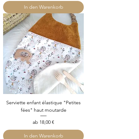
In den Warenkorb
Serviette enfant élastique "Petites
fées" haut moutarde
Sale-Preis
ab
18,00 €
In den Warenkorb