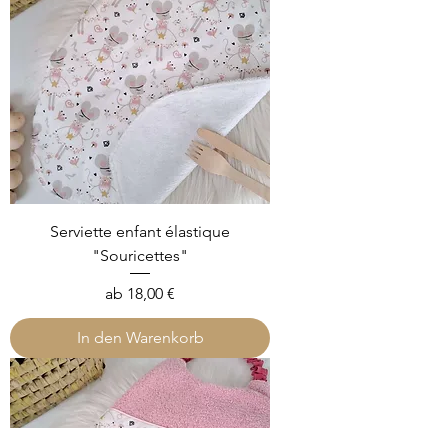
Serviette enfant élastique
"Souricettes"
Sale-Preis
ab
18,00 €
In den Warenkorb