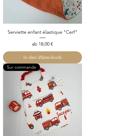
Serviette enfant élastique "Cerf"
Sale-Preis
ab
18,00 €
In den Warenkorb
Sur commande