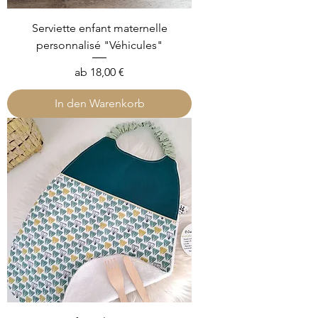
Serviette enfant maternelle
personnalisé "Véhicules"
Sale-Preis
ab
18,00 €
In den Warenkorb