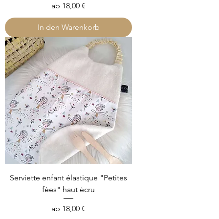
Sale-Preis
ab
18,00 €
In den Warenkorb
Serviette enfant élastique "Petites
fées" haut écru
Sale-Preis
ab
18,00 €