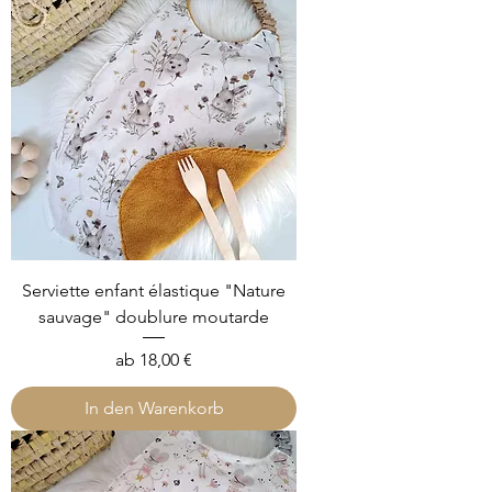
Serviette enfant élastique "Nature
sauvage" doublure moutarde
Sale-Preis
ab
18,00 €
In den Warenkorb