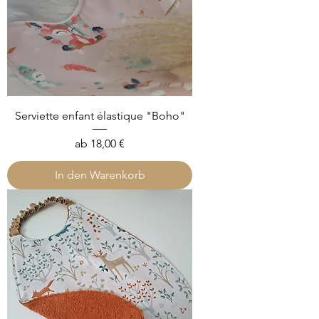
Serviette enfant élastique "Boho"
Sale-Preis
ab
18,00 €
In den Warenkorb