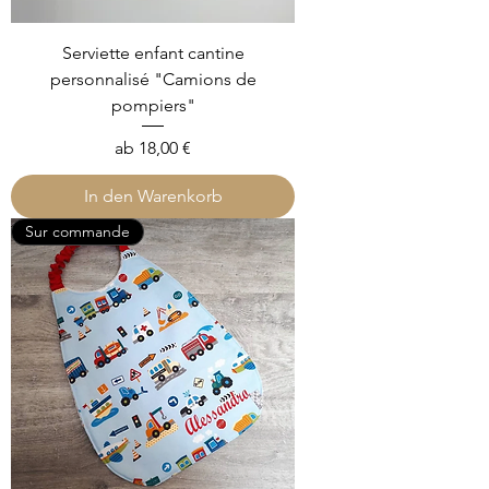
Serviette enfant cantine
personnalisé "Camions de
pompiers"
Sale-Preis
ab
18,00 €
In den Warenkorb
Sur commande