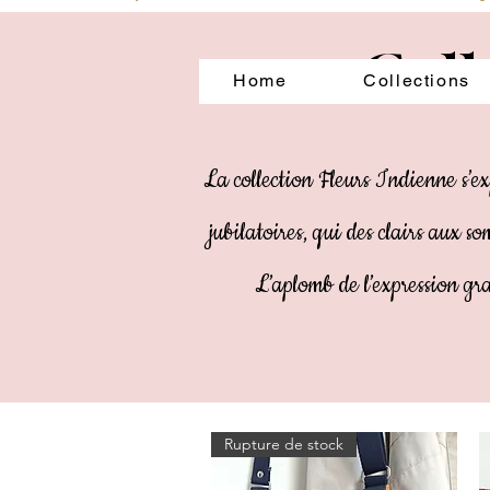
Coll
Home
Collections
La collection Fleurs Indienne s’exp
jubilatoires, qui des clairs aux s
L’aplomb de l’expression gr
Rupture de stock