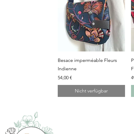
Schnellansicht
Besace imperméable Fleurs
P
Indienne
F
Preis
P
54,00 €
4
Nicht verfügbar