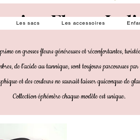
ection Fleurs Ind
Les sacs
Les accessoires
Enfa
rime en grosses fleurs généreuses et réconfortantes, twistée
ombres, de l’acide au tannique, sont toujours parcourues par
aphique et des couleurs ne saurait laisser quiconque de gla
Collection éphémère chaque modèle est unique.