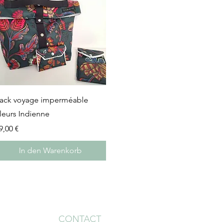
Schnellansicht
ack voyage imperméable
leurs Indienne
reis
9,00 €
In den Warenkorb
CONTACT