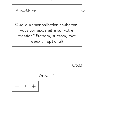
Quelle personnalisation souhaitez-
vous voir apparaître sur votre
création? Prénom, surnom, mot
doux… (optional)
0/500
Anzahl
*
In den Warenkorb
Un
adorable petit
bavoir
remplit de douceur