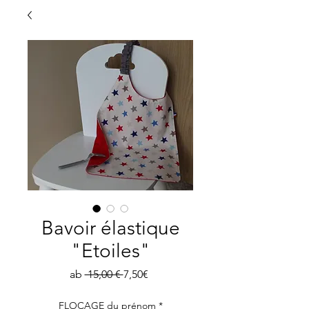
Bavoir élastique
"Etoiles"
Standardpreis
Sale-
ab
 15,00 € 
7,50€
Preis
FLOCAGE du prénom
*