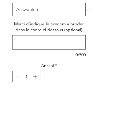
Merci d'indiqué le prénom à broder
dans le cadre ci-dessous (optional)
0/500
Anzahl
*
In den Warenkorb
Quelle fierté de porter son
joli
cartable personnalisé
pour aller à l'école
maternelle!