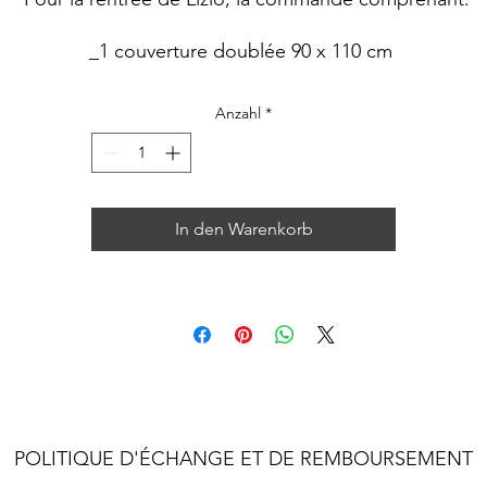
_1 couverture doublée 90 x 110 cm
_1 cartable maternelle
_1 grand bavoir élastique 35 x 30 cm
Anzahl
*
Tissu choisi: VEHICULES
Les créations sont brodées au prénom de Lizio.
In den Warenkorb
POLITIQUE D'ÉCHANGE ET DE REMBOURSEMENT