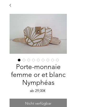
Porte-monnaie
femme or et blanc
Nymphéas
Sale-
ab
29,00€
Preis
Nicht verfügbar