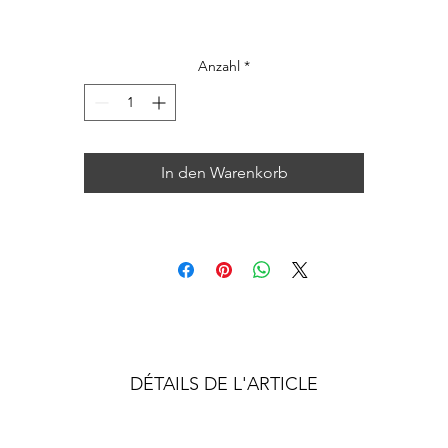
100% coton
Anzahl
*
Ce tissu n'est pas à vendre au métrage.
In den Warenkorb
DÉTAILS DE L'ARTICLE