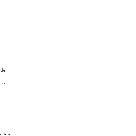
nde.
és ou
se trouve