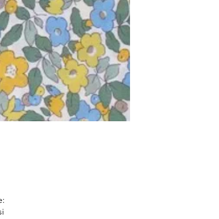
e:
si