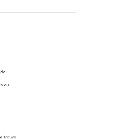
nde.
és ou
se trouve