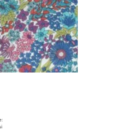
e:
si