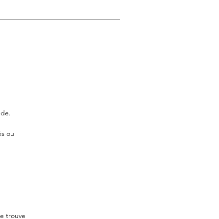
nde.
és ou
se trouve