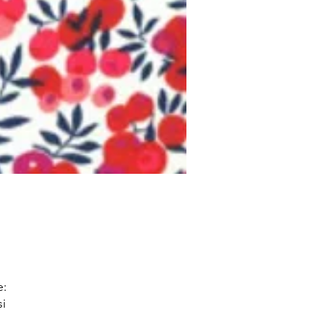
e:
si