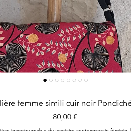
ière femme simili cuir noir Pondiché
Preis
80,00 €
ièce incontournable du vestiaire contemporain féminin, 