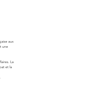
nçaise aux
et une
aires. La
at et la
.