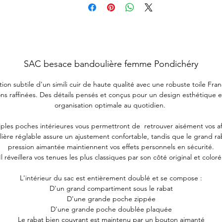
SAC besace bandoulière femme Pondichéry
tion subtile d'un simili cuir de haute qualité avec une robuste toile Fra
ions raffinées. Des détails pensés et conçus pour un design esthétique 
organisation optimale au quotidien.
iples poches intérieures vous permettront de retrouver aisément vos aff
ière réglable assure un ajustement confortable, tandis que le grand rab
pression aimantée maintiennent vos effets personnels en sécurité.
Il réveillera vos tenues les plus classiques par son côté original et coloré
L'intérieur du sac est entièrement doublé et se compose :
D'un grand compartiment sous le rabat
D'une grande poche zippée
D'une grande poche doublée plaquée
Le rabat bien couvrant est maintenu par un bouton aimanté