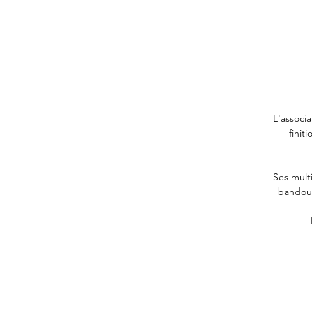
L'associa
finit
Ses mult
bandoul