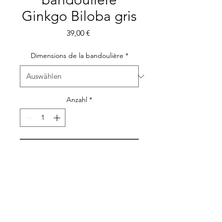
Ginkgo Biloba gris
Preis
39,00 €
Dimensions de la bandoulière
*
Anzahl
*
In den Warenkorb
Grâce au
tissu enduit
de
cette
jolie pochette
bandoulière
, votre
smartphone sera bien