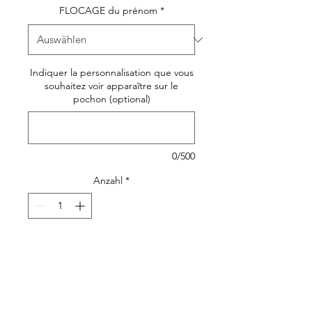
FLOCAGE du prénom
*
Indiquer la personnalisation que vous
souhaitez voir apparaître sur le
pochon (optional)
0/500
Anzahl
*
In den Warenkorb
Multi usage et super
pratique, sac pochon pour