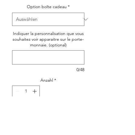
Option boîte cadeau
*
Indiquer la personnalisation que vous
souhaitez voir apparaitre sur le porte-
monnaie. (optional)
0/48
Anzahl
*
In den Warenkorb
Joli, original et pratique, le
porte-monnaie ou petite