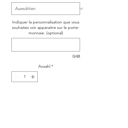
Indiquer la personnalisation que vous
souhaitez voir apparaitre sur le porte-
monnaie. (optional)
0/48
Anzahl
*
In den Warenkorb
Joli, original et pratique, le
porte-monnaie ou petite
pochette en toile