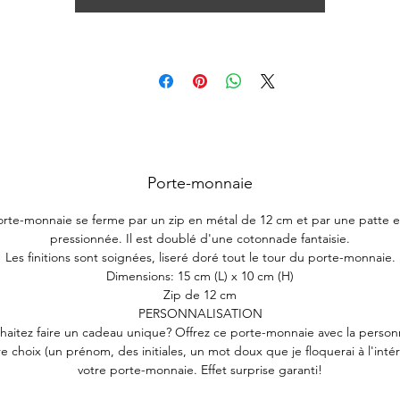
Porte-monnaie
rte-monnaie se ferme par un zip en métal de 12 cm et par une patte e
pressionnée. Il est doublé d'une cotonnade fantaisie.
Les finitions sont soignées, liseré doré tout le tour du porte-monnaie.
Dimensions: 15 cm (L) x 10 cm (H)
Zip de 12 cm
PERSONNALISATION
haitez faire un cadeau unique? Offrez ce porte-monnaie avec la personn
e choix (un prénom, des initiales, un mot doux que je floquerai à l'inté
votre porte-monnaie. Effet surprise garanti!