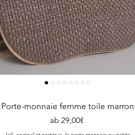
Porte-monnaie femme toile marron
Sale-
ab
29,00€
Preis
Joli, original et pratique, le porte-monnaie ou petite