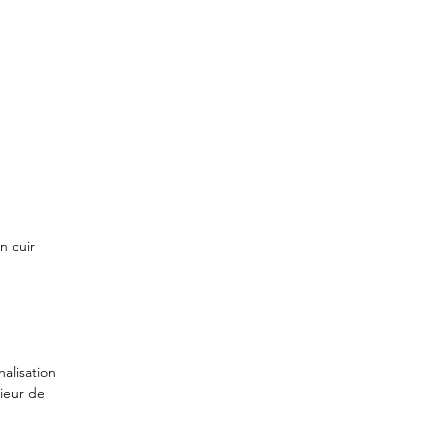
n cuir
alisation
rieur de