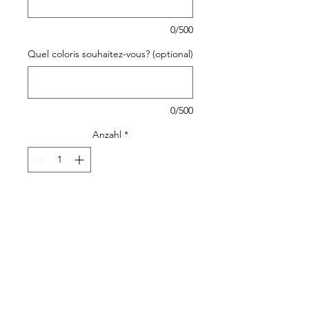
0/500
Quel coloris souhaitez-vous? (optional)
0/500
Anzahl
*
In den Warenkorb
Trousse à crayons pour petit
enfant parfaite pour ranger
ses crayons, son ciseau, de la
colle ... pour l'école ou la
maison.