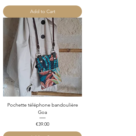
Add to Cart
Pochette téléphone bandoulière
Goa
Price
€39.00