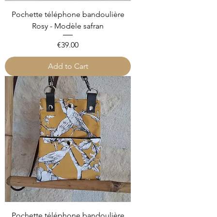
Pochette téléphone bandoulière
Rosy - Modèle safran
Price
€39.00
Add to Cart
Pochette téléphone bandoulière