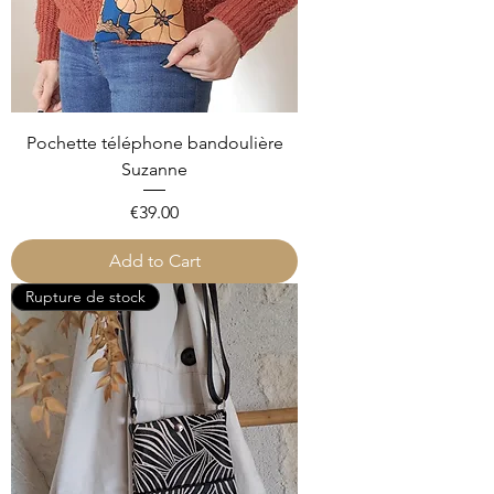
Pochette téléphone bandoulière
Suzanne
Price
€39.00
Add to Cart
Rupture de stock