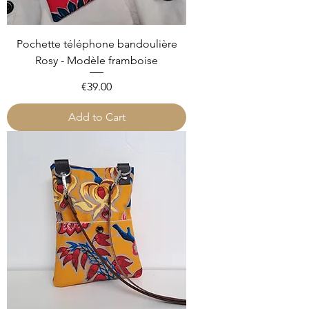
Pochette téléphone bandoulière
Rosy - Modèle framboise
Price
€39.00
Add to Cart