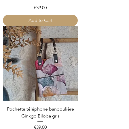
Price
€39.00
Add to Cart
Pochette téléphone bandoulière
Ginkgo Biloba gris
Price
€39.00