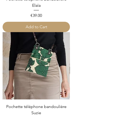
Elaïa
Price
€39.00
Add to Cart
Pochette téléphone bandoulière
Suzie