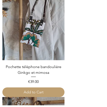
Pochette téléphone bandoulière
Ginkgo et mimosa
Price
€39.00
Add to Cart