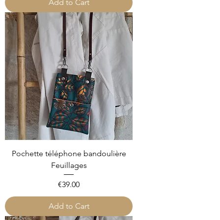
Add to Cart
Pochette téléphone bandoulière
Feuillages
Price
€39.00
Add to Cart