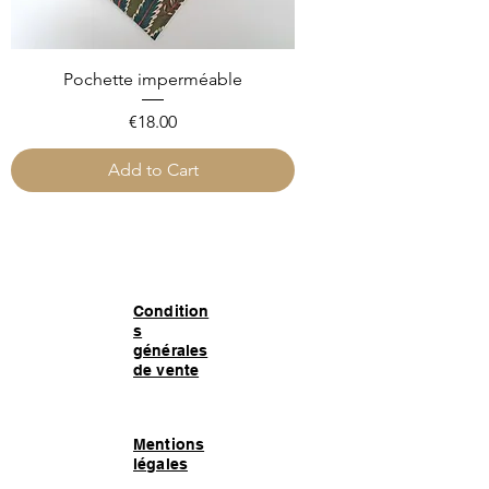
Pochette imperméable
Price
€18.00
Add to Cart
Condition
s
générales
de vente
Mentions
légales