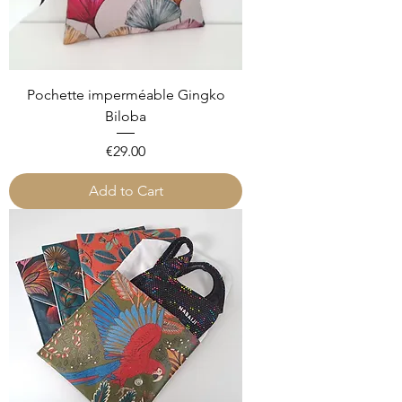
Pochette imperméable Gingko
Biloba
Price
€29.00
Add to Cart