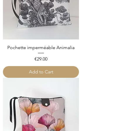
Pochette imperméable Animalia
Price
€29.00
Add to Cart