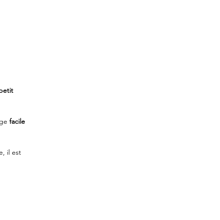
petit
nge
facile
 il est