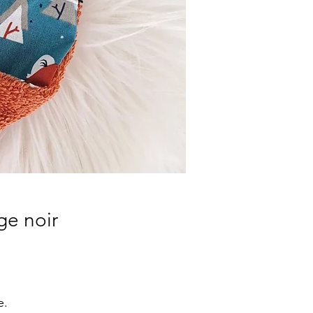
ge noir
e.