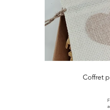
Coffret 
F
a