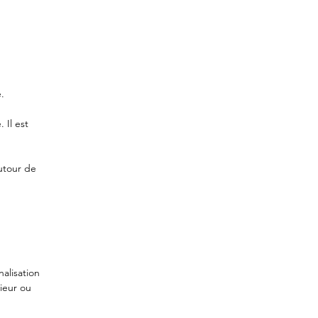
.
 Il est
utour de
alisation
rieur ou