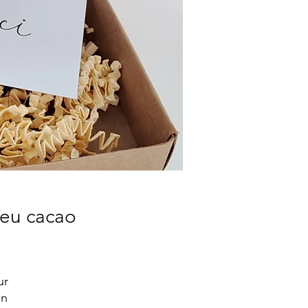
leu cacao
ur
en