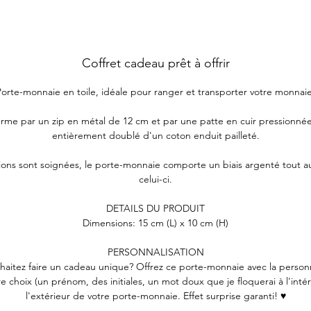
Coffret cadeau prêt à offrir
Porte-monnaie en toile, idéale pour ranger et transporter votre monnaie
ferme par un zip en métal de 12 cm et par une patte en cuir pressionnée.
entièrement doublé d'un coton enduit pailleté.
itions sont soignées, le porte-monnaie comporte un biais argenté tout a
celui-ci.
DETAILS DU PRODUIT
Dimensions: 15 cm (L) x 10 cm (H)
PERSONNALISATION
haitez faire un cadeau unique? Offrez ce porte-monnaie avec la personn
e choix (un prénom, des initiales, un mot doux que je floquerai à l'inté
l'extérieur de votre porte-monnaie. Effet surprise garanti! ♥