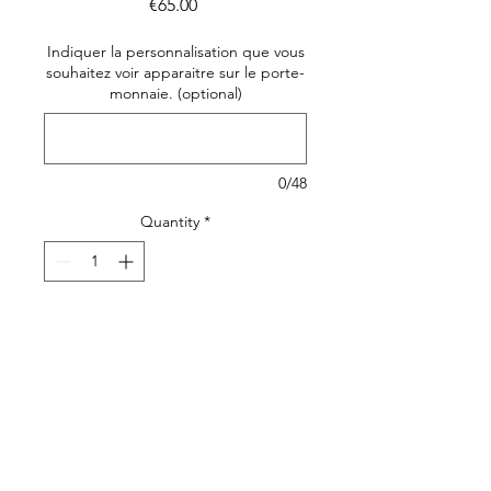
Price
€65.00
Indiquer la personnalisation que vous
souhaitez voir apparaitre sur le porte-
monnaie. (optional)
0/48
Quantity
*
Add to Cart
Offrez un cadeau élégant et
fait à la main avec le coffret
cadeau femme tote bag et
pochette Animalia. Ces