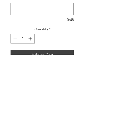
0/48
Quantity
*
Add to Cart
Faites plaisir à votre maman, à
votre sœur ou votre meilleur
amie en lui offrant cette box
cadeau artisanale Fait main en
France contenant un joli
Coffret cadeau prêt à offrir
porte-monnaie.
Fabriqué dans une très belle toile, il
sera parfait pour ranger votre