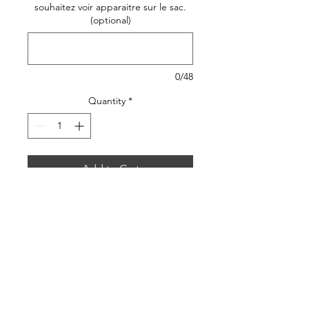
souhaitez voir apparaitre sur le sac.
(optional)
0/48
Quantity
*
Add to Cart
Découvrez ce nouveau petit
sac à main bandoulière de
style rétro en toile fleurie
rouille fond bleu
confectionné en France dans
Petit sac à main bandoulière
mon atelier en Charente-
Suzon
Maritime. Ce modèle est une