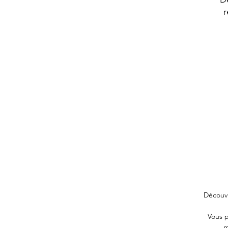
r
Découvr
Vous p
m