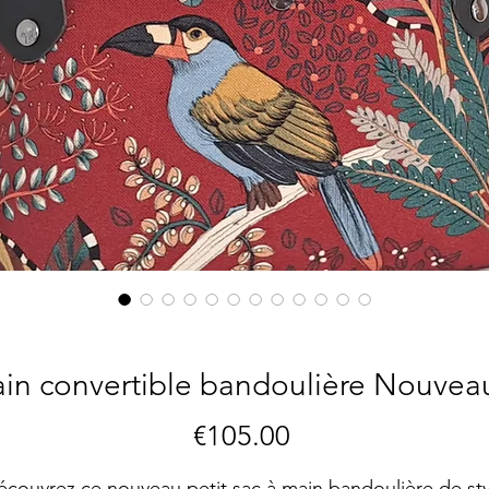
ain convertible bandoulière Nouve
Price
€105.00
écouvrez ce nouveau petit sac à main bandoulière de sty