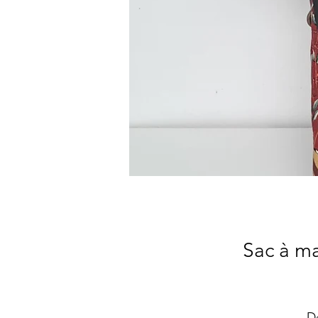
Sac à m
D