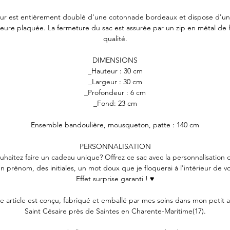
ieur est entièrement doublé d'une cotonnade bordeaux et dispose d'u
ieure plaquée. La fermeture du sac est assurée par un zip en métal de
qualité.
DIMENSIONS
_Hauteur : 30 cm
_Largeur : 30 cm
_Profondeur : 6 cm
_Fond: 23 cm
Ensemble bandoulière, mousqueton, patte : 140 cm
PERSONNALISATION
uhaitez faire un cadeau unique? Offrez ce sac avec la personnalisation 
un prénom, des initiales, un mot doux que je floquerai à l'intérieur de vo
Effet surprise garanti ! ♥
 article est conçu, fabriqué et emballé par mes soins dans mon petit at
Saint Césaire près de Saintes en Charente-Maritime(17).