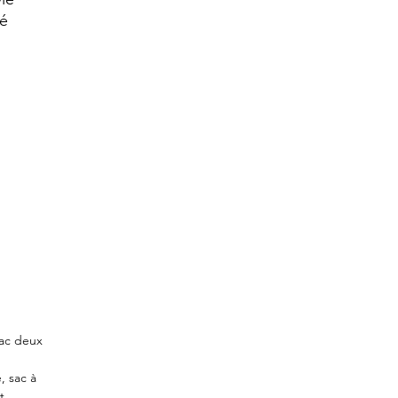
né
sac deux
, sac à
t.