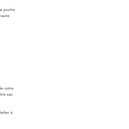
ne poche
 haute
de votre
tre sac.
elier à