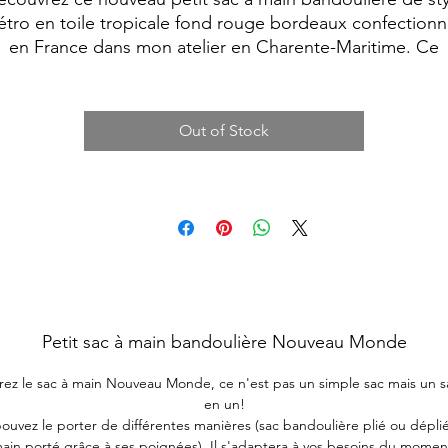
étro en toile tropicale fond rouge bordeaux confection
en France dans mon atelier en Charente-Maritime. Ce
modèle est une pièce unique.
Out of Stock
Petit sac à main bandoulière Nouveau Monde
ez le sac à main Nouveau Monde, ce n'est pas un simple sac mais un 
en un!
ouvez le porter de différentes manières (sac bandoulière plié ou déplié
ain porté grâce à ses poignées). Il s'adaptera à vos besoins du momen