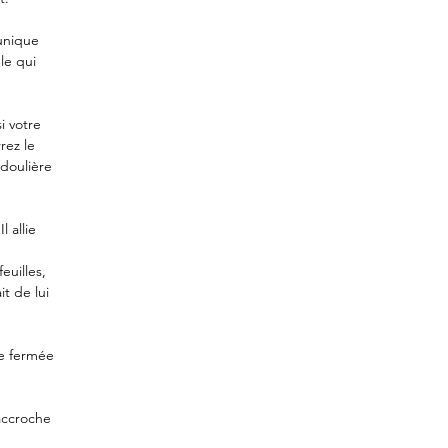
unique
le qui
i votre
rez le
doulière
 allie
euilles,
t de lui
re fermée
'accroche