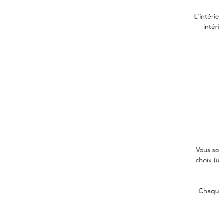
L'intér
intér
Vous so
choix (
Chaque