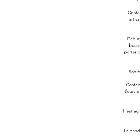
Confe
artis
Débute
besoi
porter 
Son f
Confect
fleurs 
Il est a
La bando