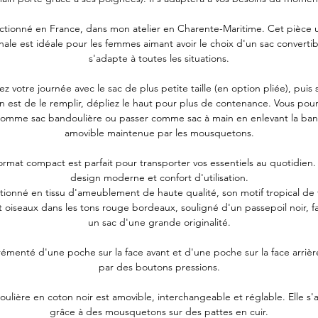
ctionné en France, dans mon atelier en Charente-Maritime. Cet pièce 
anale est idéale pour les femmes aimant avoir le choix d'un sac convertib
s'adapte à toutes les situations.
z votre journée avec le sac de plus petite taille (en option pliée), puis s
n est de le remplir, dépliez le haut pour plus de contenance. Vous pour
comme sac bandoulière ou passer comme sac à main en enlevant la ban
amovible maintenue par les mousquetons.
ormat compact est parfait pour transporter vos essentiels au quotidien. Il
design moderne et confort d'utilisation.
ionné en tissu d'ameublement de haute qualité, son motif tropical de f
et oiseaux dans les tons rouge bordeaux, souligné d'un passepoil noir, fai
un sac d'une grande originalité.
grémenté d'une poche sur la face avant et d'une poche sur la face arriè
par des boutons pressions.
ulière en coton noir est amovible, interchangeable et réglable. Elle s
grâce à des mousquetons sur des pattes en cuir.