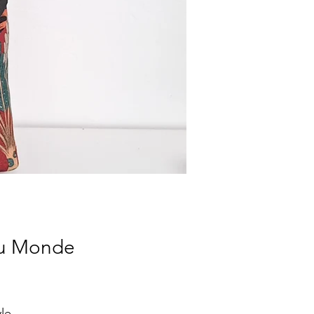
au Monde
le